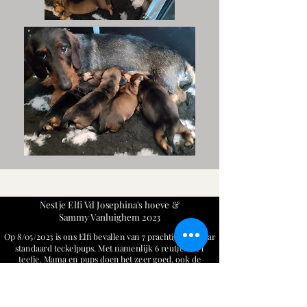
Nestje Elfi Vd Josephina's hoeve &
Sammy Vanluighem 2023
Op 8/05/2023 is ons Elfi bevallen van 7 prachtige ruwhaar
standaard teckelpups. Met namenlijk 6 reutjes en 1
teefje. Mama en pups doen het zeer goed, ook de
bevalling is vlot verlopen!